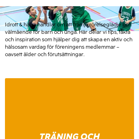
Idrott & hälsa handlar om att främja rörelseglädje och
välmående för barn och unga. Här delar vi tips, fakta
och inspiration som hjälper dig att skapa en aktiv och
hälsosam vardag för föreningens medlemmar –
oavsett ålder och förutsättningar.