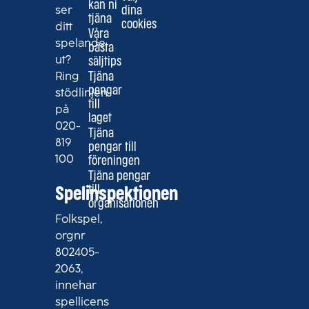
kan ni
ser
dina
tjäna
cookies
ditt
Våra
spelande
bästa
ut?
säljtips
Ring
Tjäna
pengar
stödlinjen
till
på
laget
020-
Tjäna
819
pengar till
100
föreningen
Tjäna pengar
till
Spelinspektionen
organisationen
Folkspel,
orgnr
802405-
2063,
innehar
spellicens