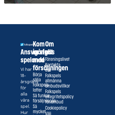
Kom
Om
Ansvarsfullt
igång
oss
spelande
med
Föreningslivet
Kontakta
försäljningen
Vi har
oss
Börja
18-
Folkspels
sälja
allmänna
årsgräns
Folkspels
ombudsvillkor
för
lotter
Folkspels
alla
Så funkar
integritetspolicy
våra
försäljningen
för ombud
spel.
Så
Cookiepolicy
mycket
Hur
Välj