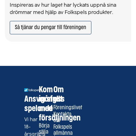
Inspireras av hur laget har lyckats uppnå sina
drömmar med hjälp av Folkspels produkter.
Så tjänar du pengar till föreningen
Kom
Om
Ansvarsfullt
igång
oss
spelande
med
Föreningslivet
Kontakta
försäljningen
Vi har
oss
Börja
18-
Folkspels
sälja
allmänna
årsgräns