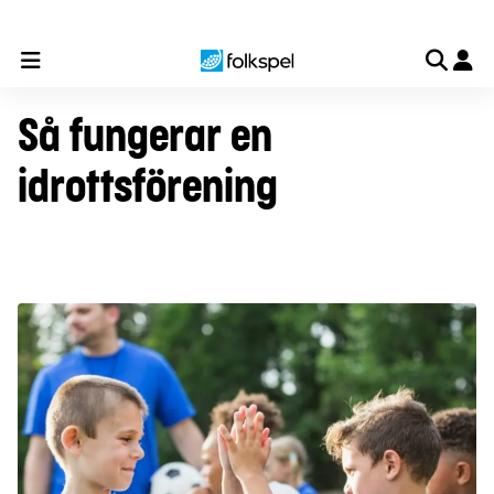
Till laget
Till föreningen
Till organisationen
Så myck
Så fungerar en
idrottsförening