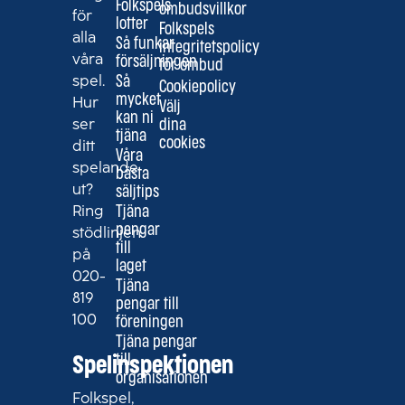
Folkspels
ombudsvillkor
för
lotter
Folkspels
alla
Så funkar
integritetspolicy
våra
försäljningen
för ombud
spel.
Så
Cookiepolicy
mycket
Hur
Välj
kan ni
ser
dina
tjäna
cookies
ditt
Våra
spelande
bästa
ut?
säljtips
Ring
Tjäna
pengar
stödlinjen
till
på
laget
020-
Tjäna
819
pengar till
100
föreningen
Tjäna pengar
till
Spelinspektionen
organisationen
Folkspel,