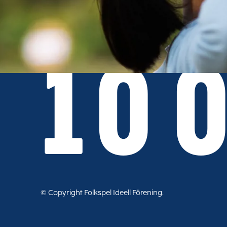
Läs mer om licens och EMV-
lotterier på Spelinspektionens
webbplats.
10 
© Copyright Folkspel Ideell Förening.