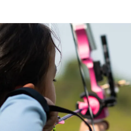
ng med
Om oss
ngen
Föreningslivet
Kontakta oss
kspels lotter
Folkspels allmänna ombudsvillkor
säljningen
Folkspels integritetspolicy för ombud
 ni tjäna
Cookiepolicy
jtips
Välj dina cookies
ill laget
ill föreningen
ill organisationen