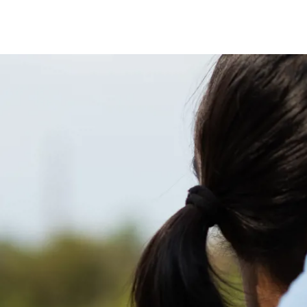
Kom igå
Ansvarsfullt spelande
försäljni
Börja sälja Fol
Vi har 18-årsgräns för alla våra
Så funkar för
spel. Hur ser ditt spelande ut?
Så mycket kan
Ring stödlinjen på 020-819 100
Våra bästa säl
Tjäna pengar t
Spelinspektionen
Tjäna pengar t
Folkspel, orgnr 802405-2063,
Tjäna pengar t
innehar spellicens utgivet av
Spelinspektionen.