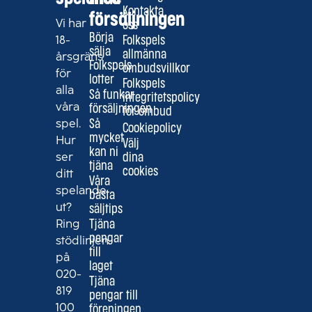
Kontakta
försäljningen
Vi har
oss
Börja
18-
Folkspels
sälja
allmänna
årsgräns
Folkspels
ombudsvillkor
för
lotter
Folkspels
alla
Så funkar
integritetspolicy
våra
försäljningen
för ombud
spel.
Så
Cookiepolicy
mycket
Hur
Välj
kan ni
ser
dina
tjäna
cookies
ditt
Våra
spelande
bästa
ut?
säljtips
Ring
Tjäna
pengar
stödlinjen
till
på
laget
020-
Tjäna
819
pengar till
100
föreningen