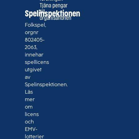
Tjäna pengar
till
Spelinspektionen
organisationen
Folkspel,
orgnr
802405-
2063,
innehar
spellicens
utgivet
av
Spelinspektionen.
Läs
mer
om
licens
och
EMV-
lotterier