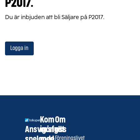
P2017.
Du är inbjuden att bli Säljare på P2017.
Logga in
Kom
Om
Ansvarsfullt
igång
oss
spelande
med
Föreningslivet