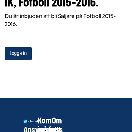
IK, Fotboll 2015-2016.
Du är inbjuden att bli Säljare på Fotboll 2015-
2016.
Logga in
Kom
Om
Ansvarsfullt
igång
oss