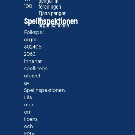
pengar till
100
föreningen
Tjäna pengar
till
Spelinspektionen
organisationen
Folkspel,
orgnr
802405-
2063,
innehar
spellicens
utgivet
av
Spelinspektionen.
Läs
mer
om
licens
och
EMV-