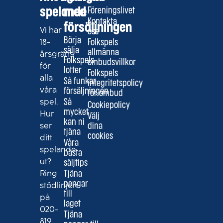
spelande
med
Föreningslivet
Kontakta
försäljningen
Vi har
oss
Börja
18-
Folkspels
sälja
allmänna
årsgräns
Folkspels
ombudsvillkor
för
lotter
Folkspels
alla
Så funkar
integritetspolicy
våra
försäljningen
för ombud
spel.
Så
Cookiepolicy
mycket
Hur
Välj
kan ni
ser
dina
tjäna
cookies
ditt
Våra
spelande
bästa
ut?
säljtips
Ring
Tjäna
pengar
stödlinjen
till
på
laget
020-
Tjäna
819