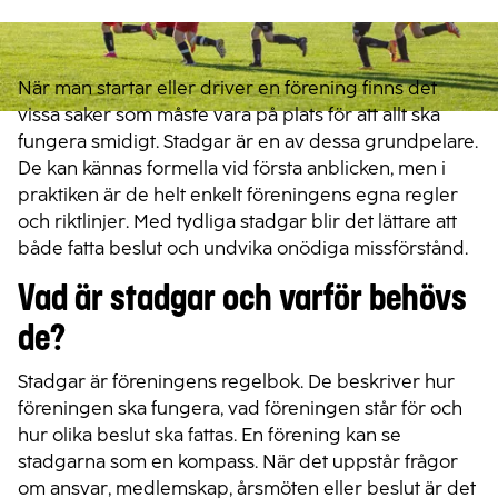
När man startar eller driver en förening finns det
vissa saker som måste vara på plats för att allt ska
fungera smidigt. Stadgar är en av dessa grundpelare.
De kan kännas formella vid första anblicken, men i
praktiken är de helt enkelt föreningens egna regler
och riktlinjer. Med tydliga stadgar blir det lättare att
både fatta beslut och undvika onödiga missförstånd.
Vad är stadgar och varför behövs
de?
Stadgar är föreningens regelbok. De beskriver hur
föreningen ska fungera, vad föreningen står för och
hur olika beslut ska fattas. En förening kan se
stadgarna som en kompass. När det uppstår frågor
om ansvar, medlemskap, årsmöten eller beslut är det