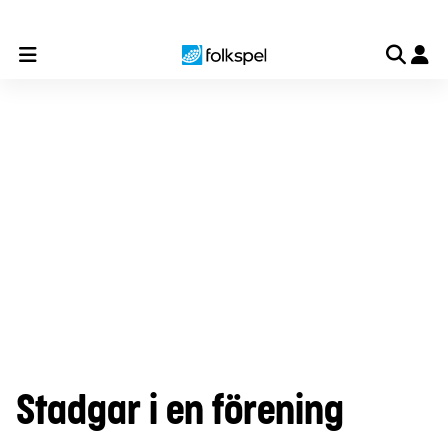
Till laget
Till föreningen
Till organisationen
Så myck
Stadgar i en förening