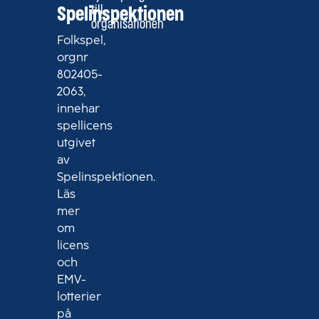
till
Spelinspektionen
organisationen
Folkspel,
orgnr
802405-
2063,
innehar
spellicens
utgivet
av
Spelinspektionen.
Läs
mer
om
licens
och
EMV-
lotterier
på