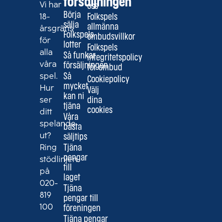
försäljningen
Vi har
oss
Börja
18-
Folkspels
sälja
allmänna
årsgräns
Folkspels
ombudsvillkor
för
lotter
Folkspels
alla
Så funkar
integritetspolicy
våra
försäljningen
för ombud
spel.
Så
Cookiepolicy
mycket
Hur
Välj
kan ni
ser
dina
tjäna
cookies
ditt
Våra
spelande
bästa
ut?
säljtips
Ring
Tjäna
pengar
stödlinjen
till
på
laget
020-
Tjäna
819
pengar till
100
föreningen
Tjäna pengar