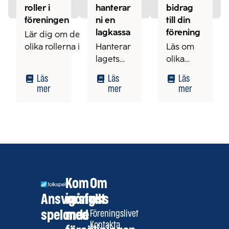
roller i
hanterar
bidrag
föreningen
ni en
till din
lagkassa
förening
Lär dig om de
olika rollerna i en
Hanterar
Läs om
föreningsstyrelse
lagets
olika
och vilka ansvar
ekonomi
typer av
Läs
Läs
Läs
och uppgifter
på ett
bidrag att
mer
mer
mer
som hör till varje
tryggt
söka för
position.
sätt.
att öka
intäkterna
till er
förening.
Kom
Om
Ansvarsfullt
igång
oss
spelande
med
Föreningslivet
Kontakta